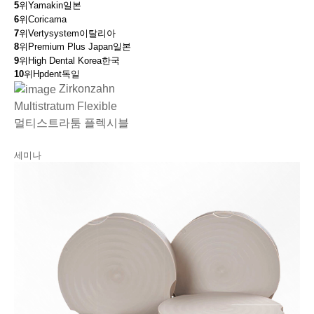
5
위
Yamakin
일본
6
위
Coricama
7
위
Vertysystem
이탈리아
8
위
Premium Plus Japan
일본
9
위
High Dental Korea
한국
10
위
Hpdent
독일
Zirkonzahn
Multistratum Flexible
멀티스트라툼 플렉시블
세미나