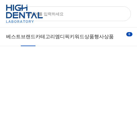
브랜드
ALL
치과몰
기공몰
아카데미
Official
전체
0
베스트
브랜드
카테고리
엠디픽
키워드상품
행사상품