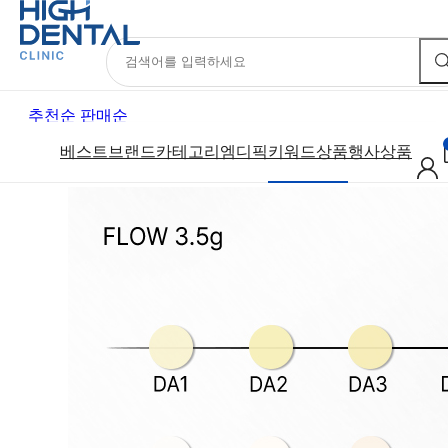
키워드상품
Zircornia내면이헐거울때
치과몰
기공몰
아카데미
Official
총
4
건
추천순
판매순
베스트
브랜드
카테고리
엠디픽
키워드상품
행사상품