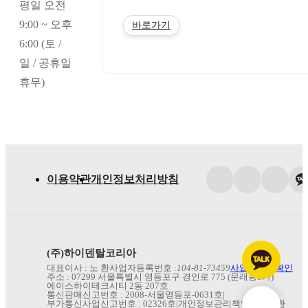
평일 오전
9:00 ~ 오후
바로가기
6:00 (토 /
일 / 공휴일
휴무)
이용약관
개인정보처리방침
(주)하이덴탈코리아
대표이사 : 노 환
사업자등록번호 :
104-81-73459
사업자정보확인
주소 : 07299 서울특별시 영등포구 경인로 775 (문래동3가)
에이스하이테크시티 2동 207호
통신판매신고번호 : 2008-서울영등포-0631호
|
부가통신사업신고번호 : 02326호
|
개인정보관리책임자 : 노 환