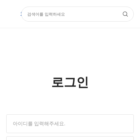
치과몰
기공몰
아카데미
Official
로그인