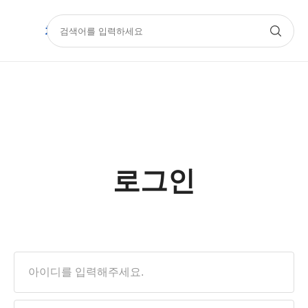
치과몰
기공몰
아카데미
Official
로그인