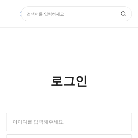
치과몰
기공몰
아카데미
Official
로그인