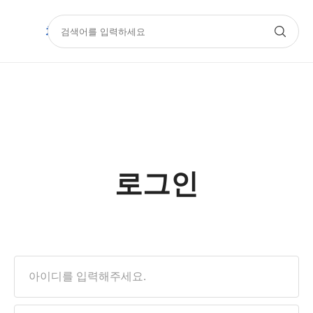
치과몰
기공몰
아카데미
Official
로그인