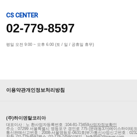
CS CENTER
02-779-8597
평일 오전 9:00 ~ 오후 6:00 (토 / 일 / 공휴일 휴무)
이용약관
개인정보처리방침
(주)하이덴탈코리아
대표이사 : 노 환
사업자등록번호 :
104-81-73459
사업자정보확인
주소 : 07299 서울특별시 영등포구 경인로 775 (문래동3가)
에이스하이테크시
통신판매신고번호 : 2008-서울영등포-0631호
|
부가통신사업신고번호 : 023
전화 :
02-779-8597
팩스 :
02-778-7459
이메일 : hidk8597@naver.com