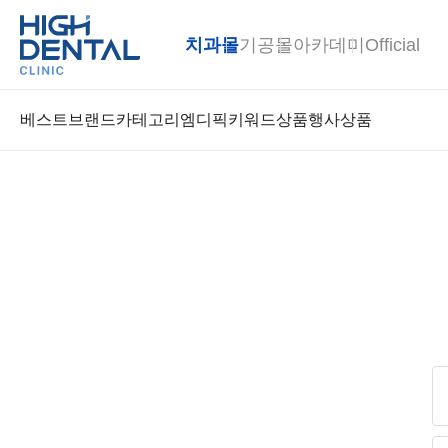
치과몰
기공몰
아카데미
Official
베스트
브랜드
카테고리
엠디픽
키워드상품
행사상품