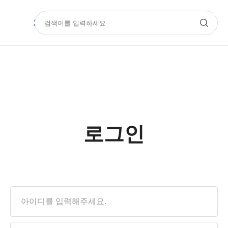
치과몰
기공몰
아카데미
Official
로그인