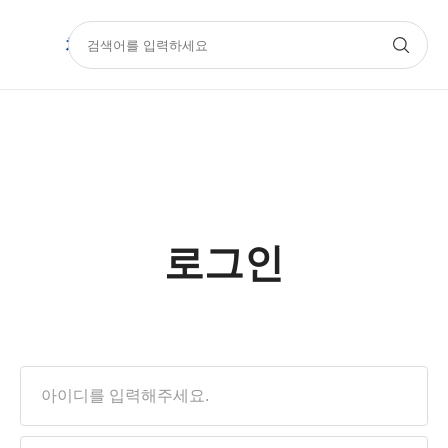
치과몰
기공몰
아카데미
Official
로그인