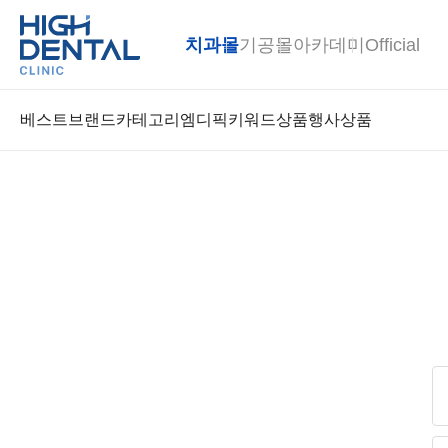
치과몰
기공몰
아카데미
Official
베스트
브랜드
카테고리
엠디픽
키워드상품
행사상품