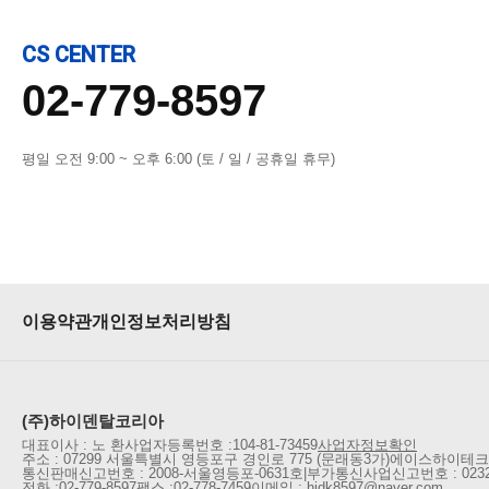
CS CENTER
02-779-8597
평일 오전 9:00 ~ 오후 6:00 (토 / 일 / 공휴일 휴무)
이용약관
개인정보처리방침
(주)하이덴탈코리아
대표이사 : 노 환
사업자등록번호 :
104-81-73459
사업자정보확인
주소 : 07299 서울특별시 영등포구 경인로 775 (문래동3가)
에이스하이테크시
통신판매신고번호 : 2008-서울영등포-0631호
|
부가통신사업신고번호 : 023
전화 :
02-779-8597
팩스 :
02-778-7459
이메일 : hidk8597@naver.com