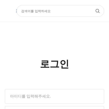
치과몰
기공몰
아카데미
Official
로그인