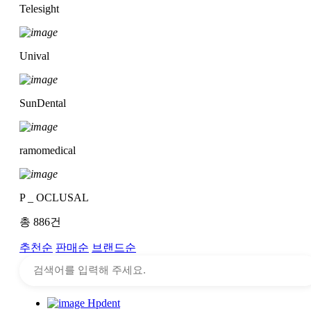
Telesight
Unival
SunDental
ramomedical
P _ OCLUSAL
총
886
건
추천순
판매순
브랜드순
Hpdent