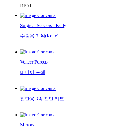
BEST
Coricama
Surgical Scissors - Kelly
수술용 가위(Kelly)
Coricama
Veneer Forcep
비니어 포셉
Coricama
진단용 3종 진단 키트
Coricama
Mirrors