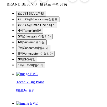
BRAND BEST
인기 브랜드 추천상품
BEST
1
위
EVE
독일
BEST
2
위
Rhondium
뉴질랜드
BEST
3
위
Smile Line
스위스
4
위
Yamakin
일본
5
위
Zirkonzahn
이탈리아
6
위
Supremo
브라질
7
위
Coricama
이탈리아
8
위
Vertysystem
이탈리아
9
위
DFS
독일
10
위
Cato
이탈리아
EVE
Technik Big Point
테크닉 HP
EVE