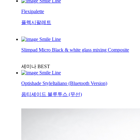
Smile Line
Flexipalette
플렉시팔레트
Smile Line
Slimpad Micro Black & white glass mixing Composite
세미나
BEST
Smile Line
Optishade StyleItaliano (Bluetooth Version)
옵티셰이드 블루투스 (무선)