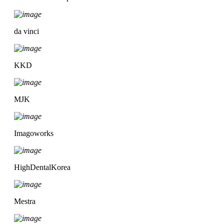
da vinci
KKD
MJK
Imagoworks
HighDentalKorea
Mestra