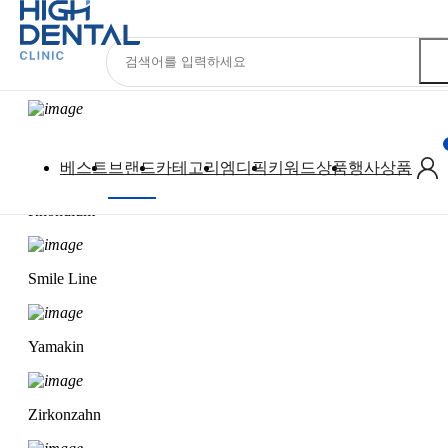
브랜드
ALL
치과몰
기공몰
아카데미
Official
전체
EVE
베스트
브랜드
카테고리
엠디픽
키워드상품
행사상품
Rhondium
Smile Line
Yamakin
Zirkonzahn