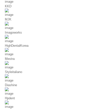
KKD
MJK
Imagoworks
HighDentalKorea
Mestra
Styleitaliano
Diashine
Hpdent