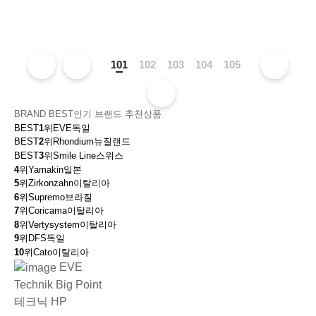
101
102
103
104
105
BRAND BEST
인기 브랜드 추천상품
BEST
1
위
EVE
독일
BEST
2
위
Rhondium
뉴질랜드
BEST
3
위
Smile Line
스위스
4
위
Yamakin
일본
5
위
Zirkonzahn
이탈리아
6
위
Supremo
브라질
7
위
Coricama
이탈리아
8
위
Vertysystem
이탈리아
9
위
DFS
독일
10
위
Cato
이탈리아
EVE
Technik Big Point
테크닉 HP