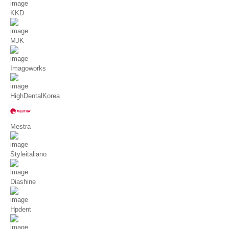
KKD
MJK
Imagoworks
HighDentalKorea
Mestra
Styleitaliano
Diashine
Hpdent