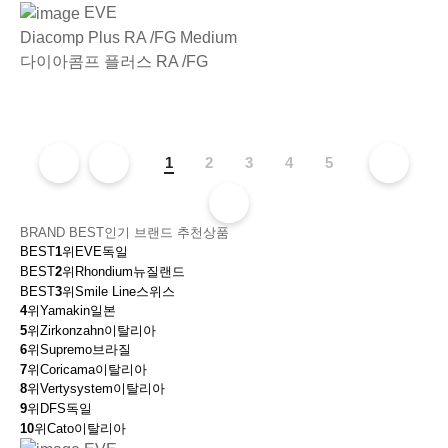
EVE
Diacomp Plus RA /FG Medium
다이아콤프 플러스 RA /FG
1
2
3
4
5
BRAND BEST
인기 브랜드 추천상품
BEST
1
위
EVE
독일
BEST
2
위
Rhondium
뉴질랜드
BEST
3
위
Smile Line
스위스
4
위
Yamakin
일본
5
위
Zirkonzahn
이탈리아
6
위
Supremo
브라질
7
위
Coricama
이탈리아
8
위
Vertysystem
이탈리아
9
위
DFS
독일
10
위
Cato
이탈리아