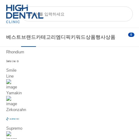
브랜드
ALL
치과몰
기공몰
아카데미
Official
전체
EVE
0
베스트
브랜드
카테고리
엠디픽
키워드상품
행사상품
Rhondium
Smile
Line
Yamakin
Zirkonzahn
Supremo