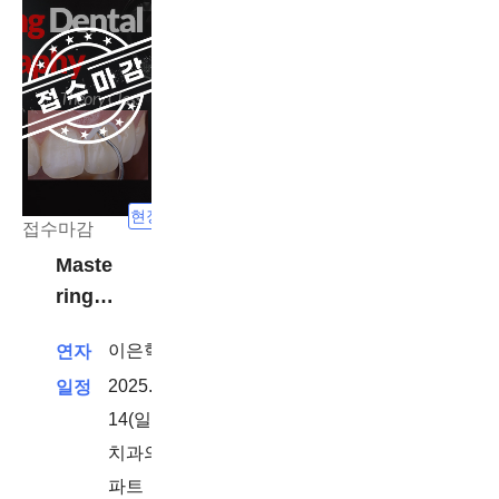
현장강의
접수마감
Maste
ring
Dental
이은혁
연자
Photo
2025. 9.
일정
graph
y
14(일) -
치과의사
파트