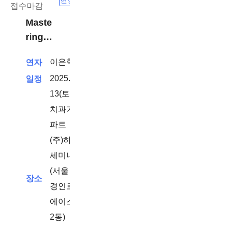
접수마감
Maste
ring
Dental
이은혁
연자
Photo
2025. 9.
일정
graph
y
13(토) -
치과기공사
파트
(주)하이덴탈코리아
세미나실 208호
(서울 영등포구
장소
경인로775
에이스하이테크시티
2동)