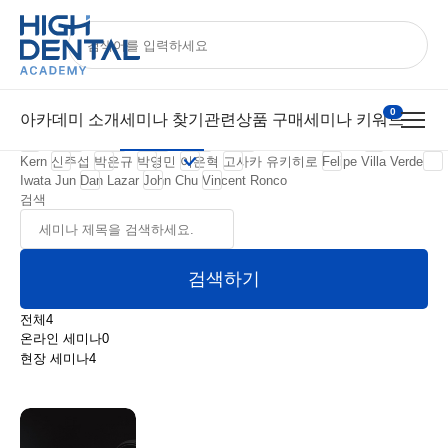
세미나 찾기
내게 필요한 세미나를 찾아보세요.
치과몰
기공몰
아카데미
Official
상태
접수중
접수마감
무료영상
유료영상
대상
치과의사
치과기공사
0
아카데미 소개
세미나 찾기
관련상품 구매
세미나 키워드
연자
양동희
박연경
정재필
이승섭
김선규
Jordi Manauta
김오봉
Ricardo
Kern
신주섭
박은규
박영민
이은혁
고사카 유키히로
Felipe Villa Verde
Iwata Jun
Dan Lazar
John Chu
Vincent Ronco
검색
검색하기
전체
4
온라인 세미나
0
현장 세미나
4