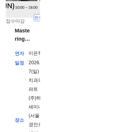
현장강의
접수마감
Maste
ring
Dental
이은혁
연자
Photo
2026. 6.
일정
graph
y
7(일) -
치과의사
파트
(주)하이덴탈코리아
세미나실 206호
(서울 영등포구
장소
경인로775