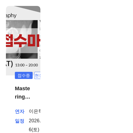
접수중
현장강의
Maste
ring
Dental
이은혁
연자
Photo
2026. 6.
일정
graph
y
6(토) -