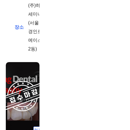
(주)하이덴탈코리아
세미나실 208호
(서울 영등포구
장소
경인로775
에이스하이테크시티
2동)
현장강의