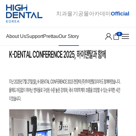
Home
Our Story
Our Story
Our Story
치과몰
기공몰
아카데미
Official
K-DENTAL CONFERENCE 2025
작성자
highdentalkorea
등록일
2025-08-06
0
About Us
Support
Prettau
Our Story